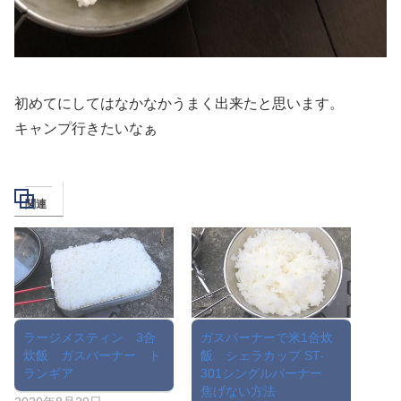
初めてにしてはなかなかうまく出来たと思います。
キャンプ行きたいなぁ
関連
ラージメスティン 3合
ガスバーナーで米1合炊
炊飯 ガスバーナー ト
飯 シェラカップ ST-
ランギア
301シングルバーナー
焦げない方法