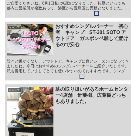
ご自愛くださいね。8月1日私は転勤になりました。転勤といっても
都内に営業所が複数あって、港区から豊島区に異動となりました。そ
う大都会、池袋です。池袋は駅が巨大で今まで苦手でした。...
おすすめシングルバーナー 初心
キャンプ
者 キャンプ ST-301 SOTO ア
ウトドア ガスボンベ離して置け
るので安心
段々と暖かくなり、アウトドア、キャンプに良いシーズンになってき
ましたね。今日はおすすめのシングルバーナーをご紹介いたします。
私も愛用していましてとても使いやすいのておすすめです。シングル
バーナー選びの参考になれば嬉しく思います。ソトSOTO...
薪の取り扱いがあるホームセンタ
キャンプ
ー4店舗 針葉樹、広葉樹どっち
もありました。