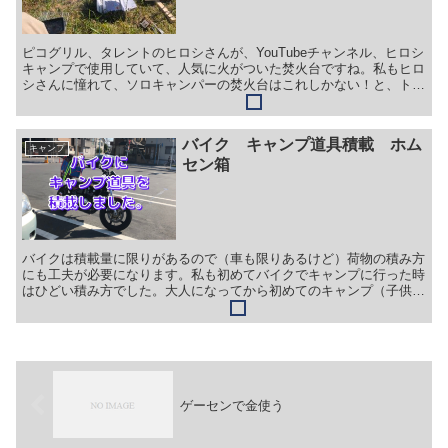
ピコグリル、タレントのヒロシさんが、YouTubeチャンネル、ヒロシ
キャンプで使用していて、人気に火がついた焚火台ですね。私もヒロ
シさんに憧れて、ソロキャンパーの焚火台はこれしかない！と、トキ
メキ、2019年の2月に購入しました。今更ですが...
バイク キャンプ道具積載 ホム
キャンプ
セン箱
バイクは積載量に限りがあるので（車も限りあるけど）荷物の積み方
にも工夫が必要になります。私も初めてバイクでキャンプに行った時
はひどい積み方でした。大人になってから初めてのキャンプ（子供の
頃はスイミングスクールの合宿でキャンプ行ったことあり）...
ゲーセンで金使う