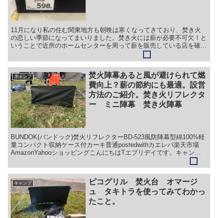
11月になり私の住む関東地方も朝晩は寒くなってきており、焚き火
の恋しい季節になってまいりました。焚き火には薪が必要不可欠！と
いうことで近所のホームセンターを周って薪を販売している店を確認
しました。コーナン昭光物産のダンボール箱入り。598円...
焚火陣幕あると風が避けられて燃
キャンプ
費向上？薪の節約にも最適。設営
方法のご紹介。焚き火リフレクタ
ー ミニ陣幕 焚き火陣幕
BUNDOK(バンドック)焚火リフレクターBD-523風防陣幕型綿100%軽
量コンパクト収納ケース付カーキ普通postedwithカエレバ楽天市場
AmazonYahooショッピングこんにちはTエブリデイです。キャンプ
の楽しみといったら焚き火...
ピコグリル 焚火台 オマージ
キャンプ
ュ タキトラを使ってみてわかっ
たこと。