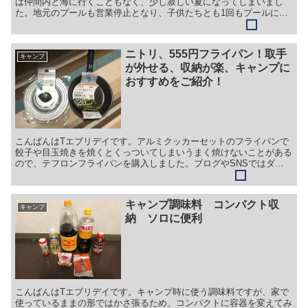
は仲間内と海に行くこともなく、少し寂しい夏になってしまいまし
た。地元のプールも営業停止となり、子供たちとも1回もプールに行
けない夏になりました。あんまり外出は出来なかったけど、...
ニトリ、555円フライパン！取手
キャンプ
が外せる、収納が楽、キャンプに
おすすめをご紹介！
こんばんはTエブリデイです。アルミクッカーセットのフライパンで
餃子や目玉焼きを焼くとくっついてしまいうまく焼けないことがある
ので、テフロンフライパンを購入しました。ブログやSNSではダイ
ソー300円フライパンを使っている人の記事をよく見ます...
キャンプ調味料 コンパクト収
キャンプ
納 ソロに便利
こんばんはTエブリデイです。キャンプ時に使う調味料ですが、家で
使っているままの形ではかさ張るため、コンパクトに容器を変えてみ