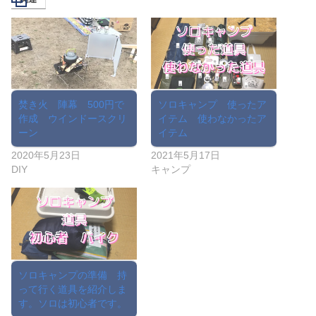
焚き火 陣幕 500円で
ソロキャンプ 使ったア
作成 ウインドースクリ
イテム 使わなかったア
ーン
イテム
2020年5月23日
2021年5月17日
DIY
キャンプ
ソロキャンプの準備 持
って行く道具を紹介しま
す。ソロは初心者です。