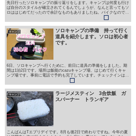
先日行ったソロキャンプの振り返りをします。キャンプは何度も行け
ば自分のスタイルが確立されてくるんでしょうが、なんと言ってもソ
ロははじめてだったので余計なものもありましたね。バイクなので少
しでも荷物減らせるとうれしいので今回は備忘録になります...
ソロキャンプの準備 持って行く
キャンプ
道具を紹介します。ソロは初心者
です。
6日、ソロキャンプへ行くために、前日に道具の準備をしました。期
間は1泊2日です。場所は飯能のcazuキャンプ場、はじめて行くキャ
ンプ場です。事前に電話で予約も完了しています。チェックインは
13時からです。ほとんどの道具は白のボックスに収納し...
ラージメスティン 3合炊飯 ガ
キャンプ
スバーナー トランギア
こんばんはTエブリデイです。8月も後2日で終わりですね。今年の夏