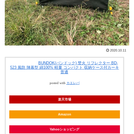
2020.10.11
BUNDOK(バンドック) 焚火 リフレクター BD-
523 風防 陣幕型 綿100% 軽量 コンパクト 収納ケース付カーキ
普通
posted with
カエレバ
楽天市場
Amazon
Yahooショッピング