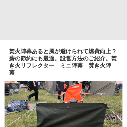
焚火陣幕あると風が避けられて燃費向上？
薪の節約にも最適。設営方法のご紹介。焚
き火リフレクター ミニ陣幕 焚き火陣
幕
キャンプ