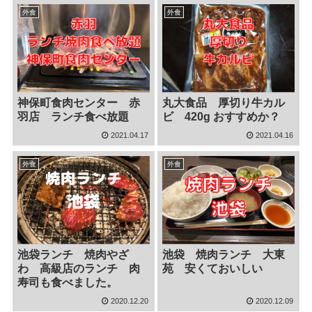
外食
外食
神保町食肉センター 赤
丸大食品 厚切り牛カル
羽店 ランチ食べ放題
ビ 420g おすすめか？
2021.04.17
2021.04.16
外食
外食
池袋ランチ 焼肉やざ
池袋 焼肉ランチ 大東
わ 高級店のランチ 肉
苑 安くておいしい
寿司も食べました。
2020.12.20
2020.12.09