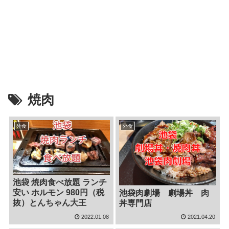
焼肉
外食
外食
池袋 焼肉食べ放題 ランチ
安い ホルモン 980円（税
池袋肉劇場 劇場丼 肉
抜）とんちゃん大王
丼専門店
2022.01.08
2021.04.20