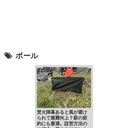
ポール
キャンプ
焚火陣幕あると風が避け
られて燃費向上？薪の節
約にも最適。設営方法の