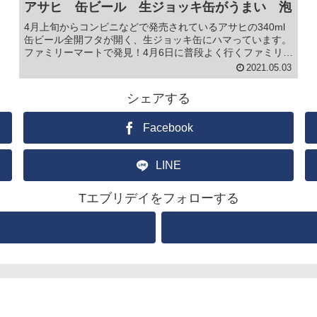
アサヒ 缶ビール 生ジョッキ缶がうまい 泡
4月上旬からコンビニなどで発売されているアサヒの340ml
缶ビール全開フタが開く、生ジョッキ缶にハマっています。
ファミリーマートで発見！4月6日に普段よく行くファミリー
マートで初めて見かけました。コンビニで売っているビール
2021.05.03
350mlで219...
シェアする
Facebook
LINE
Tエブリデイをフォローする