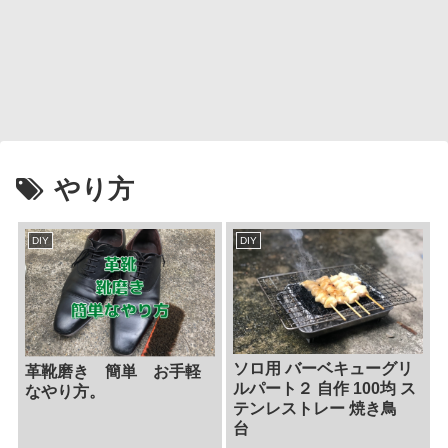
やり方
DIY
DIY
ソロ用 バーベキューグリ
革靴磨き 簡単 お手軽
ルパート２ 自作 100均 ス
なやり方。
テンレストレー 焼き鳥
台